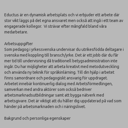
Eductus är en dynamisk arbetsplats och vi erbjuder ett arbete där
stor vikt läggs på det egna ansvaret men också att ingå i ett team av
engagerade kollegor. Vi strävar efter mångfald bland våra
medarbetare.
Arbetsuppgifter
Som pedagog i yrkessvenska undervisar du utrikesfödda deltagare i
svenska med koppling till bransch/yrke. Det är ett jobb där du får
mer tid till undervisning då traditionell betygsadministration inte
ingår. Du har möjligheter att arbeta kreativt med metodutveckling
och använda ny teknik för språkinlärning. Till din hjälp i arbetet
finns samordnare och pedagogiskt ansvarig för uppdraget.
Arbetet innebär kontinuerlig dialog med Arbetsförmedlingen,
samverkan med andra aktörer som också bedriver
arbetsmarknadsutbildningar samt att bygga nätverk med
arbetsgivare. Det är viktigt att du håller dig uppdaterad på vad som
händer på arbetsmarknaden och i näringslivet.
Bakgrund och personliga egenskaper