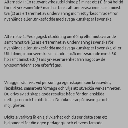
Alternativ 1: En relevant yrkesutbildning på minst ett (1) år på heltid
för det yrkesområde* man har tänkt att undervisa inom samt minst
två (2) års erfarenhet av undervisning inom ett yrkesområde* för
nyanlända eller utrikesfödda med svaga kunskaper i svenska.
Alternativ 2: Pedagogisk utbildning om 60 hp eller motsvarande
samt minst två (2) års erfarenhet av undervisning i svenska för
nyanlända eller utrikesfödda med svaga kunskaper i svenska, eller
Utbildning inom svenska som andraspråk motsvarande minst 30
hp samt minst ett (1) års yrkeserfarenhet från något av de
yrkesområden* som efterfrågas.
Vi lägger stor vikt vid personliga egenskaper som kreativitet,
flexibilitet, samarbetsförmåga och vilja att utveckla verksamheten.
Du drivs av att skapa goda resultat både för den enskilda
deltagaren och för ditt team. Du fokuserar på lösningar och
möjligheter.
Digitala verktyg är en självklarhet och du ser detta som ett
hjälpmedel för din egen pedagogik och elevens lärande.