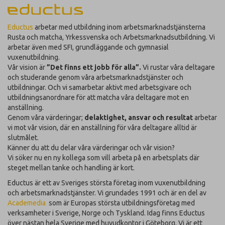
Eductus
arbetar med utbildning inom arbetsmarknadstjänsterna
Rusta och matcha, Yrkessvenska och Arbetsmarknadsutbildning. Vi
arbetar även med SFI, grundläggande och gymnasial
vuxenutbildning.
Vår vision är
”Det finns ett jobb för alla”.
Vi rustar våra deltagare
och studerande genom våra arbetsmarknadstjänster och
utbildningar. Och vi samarbetar aktivt med arbetsgivare och
utbildningsanordnare för att matcha våra deltagare mot en
anställning.
Genom våra värderingar;
delaktighet, ansvar och resultat
arbetar
vi mot vår vision, där en anställning för våra deltagare alltid är
slutmålet.
Känner du att du delar våra värderingar och vår vision?
Vi söker nu en ny kollega som vill arbeta på en arbetsplats där
steget mellan tanke och handling är kort.
Eductus är ett av Sveriges största företag inom vuxenutbildning
och arbetsmarknadstjänster. Vi grundades 1991 och är en del av
Academedia
som är Europas största utbildningsföretag med
verksamheter i Sverige, Norge och Tyskland. Idag finns Eductus
över nästan hela Sverige med huvudkontor i Göteborg. Vi är ett